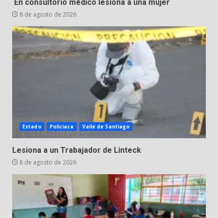
En consultorio médico lesiona a una mujer
Inauguran la Galería Historia y
Arte en Cartonería
8 de agosto de 2026
7 de agosto de 2026
5
Valle de Santiago refuerza
seguridad con nuevas unidades
7 de agosto de 2026
6
Estado
Policiaca
Valle de Santiago
Los Pastores: tradición que
resiste al paso del tiempo
Lesiona a un Trabajador de Linteck
6 de agosto de 2026
7
8 de agosto de 2026