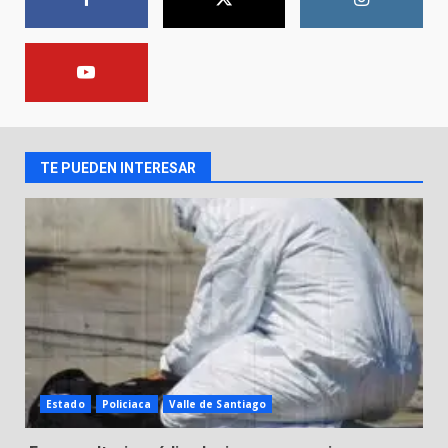
1
Lesiona a un Trabajador de
Linteck
8 de agosto de 2026
2
TE PUEDEN INTERESAR
Aprender jugando también salva
vidas.
8 de agosto de 2026
3
Incendio en taller mecánico de
Puerto de Águila:
7 de agosto de 2026
4
Estado
Policiaca
Valle de Santiago