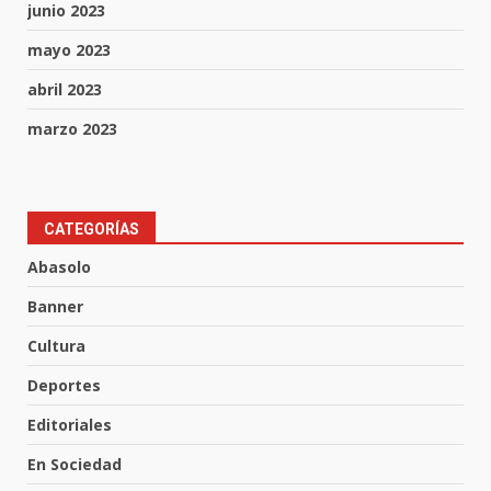
junio 2023
mayo 2023
abril 2023
marzo 2023
CATEGORÍAS
Aprender jugando también salva
vidas.
Abasolo
8 de agosto de 2026
3
Banner
Cultura
Incendio en taller mecánico de
Deportes
Puerto de Águila:
Editoriales
7 de agosto de 2026
4
En Sociedad