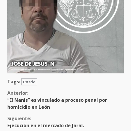
Tags:
Estado
Sigue
Anterior:
“El Nanis” es vinculado a proceso penal por
leyendo
homicidio en León
Siguiente:
Ejecución en el mercado de Jaral.