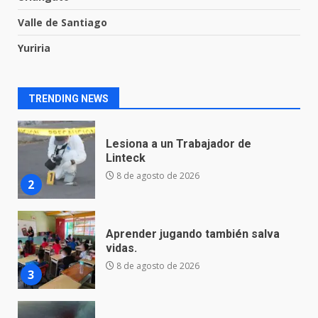
8 de agosto de 2026
1
Valle de Santiago
Yuriria
Lesiona a un Trabajador de
Linteck
8 de agosto de 2026
2
TRENDING NEWS
Aprender jugando también salva
vidas.
8 de agosto de 2026
3
Incendio en taller mecánico de
Puerto de Águila:
7 de agosto de 2026
4