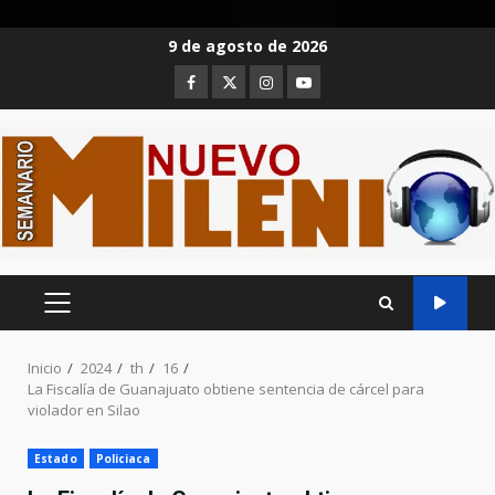
Saltar
9 de agosto de 2026
al
Facebook
Twitter
Instagram
Youtube
contenido
MENÚ
PRINCIPAL
Inicio
2024
th
16
La Fiscalía de Guanajuato obtiene sentencia de cárcel para
violador en Silao
Estado
Policiaca