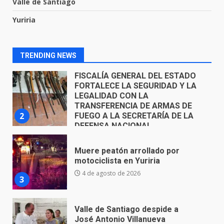
Valle de Santiago
FISCALÍA GENERAL DEL ESTADO
Yuriria
FORTALECE LA SEGURIDAD Y LA
LEGALIDAD CON LA
TRANSFERENCIA DE ARMAS DE
TRENDING NEWS
2
FUEGO A LA SECRETARÍA DE LA
DEFENSA NACIONAL
5 de agosto de 2026
Muere peatón arrollado por
motociclista en Yuriria
4 de agosto de 2026
3
Valle de Santiago despide a
José Antonio Villanueva
Cárdenas, “El Puma”
4
3 de agosto de 2026
Hombre pierde la vida en