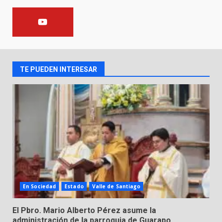
FISCALÍA GENERAL DEL ESTADO
FORTALECE LA SEGURIDAD Y LA
LEGALIDAD CON LA
TRANSFERENCIA DE ARMAS DE
2
FUEGO A LA SECRETARÍA DE LA
DEFENSA NACIONAL
TE PUEDEN INTERESAR
5 de agosto de 2026
Muere peatón arrollado por
motociclista en Yuriria
4 de agosto de 2026
3
Valle de Santiago despide a
José Antonio Villanueva
Cárdenas, “El Puma”
4
3 de agosto de 2026
En Sociedad
Estado
Valle de Santiago
El Pbro. Mario Alberto Pérez asume la
Hombre pierde la vida en
administración de la parroquia de Guarapo