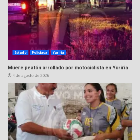
Estado
Policiaca
Yuriria
Muere peatón arrollado por motociclista en Yuriria
4 de agosto de 2026