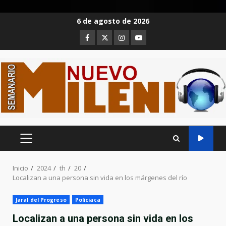
Saltar
6 de agosto de 2026
al
Facebook
Twitter
Instagram
Youtube
contenido
MENÚ
PRINCIPAL
Inicio
2024
th
20
Localizan a una persona sin vida en los márgenes del río
Jaral del Progreso
Policiaca
Localizan a una persona sin vida en los