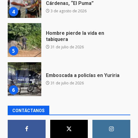
tabiquera
31 de julio de 2026
5
Emboscada a policías en Yuriria
31 de julio de 2026
6
Envía Gobierno de la Gente más
de 77 mil
30 de julio de 2026
7
CONTÁCTANOS
El Pbro. Mario Alberto Pérez
asume la administración de la
parroquia de Guarapo
1
5 de agosto de 2026