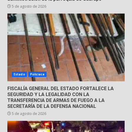
tabiquera
5 de agosto de 2026
31 de julio de 2026
5
Emboscada a policías en Yuriria
31 de julio de 2026
6
Envía Gobierno de la Gente más
Estado
Policiaca
de 77 mil
30 de julio de 2026
7
FISCALÍA GENERAL DEL ESTADO FORTALECE LA
SEGURIDAD Y LA LEGALIDAD CON LA
TRANSFERENCIA DE ARMAS DE FUEGO A LA
SECRETARÍA DE LA DEFENSA NACIONAL
5 de agosto de 2026