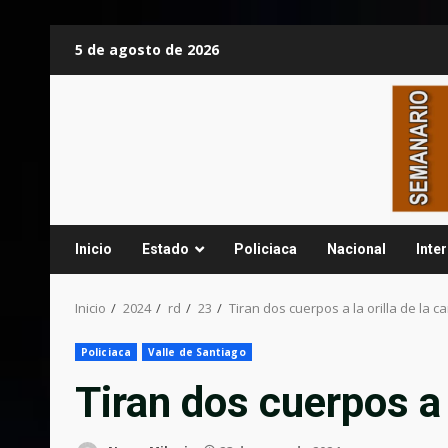
Saltar
5 de agosto de 2026
al
contenido
Inicio
Estado
Policiaca
Nacional
Inte
Inicio
2024
rd
23
Tiran dos cuerpos a la orilla de la ca
Policiaca
Valle de Santiago
Tiran dos cuerpos a l