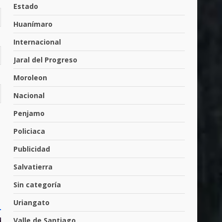
Cárdenas, “El Puma”
Estado
4
3 de agosto de 2026
Huanímaro
Internacional
Hombre pierde la vida en
Jaral del Progreso
tabiquera
31 de julio de 2026
Moroleon
5
Nacional
Penjamo
Emboscada a policías en
Yuriria
Policiaca
31 de julio de 2026
6
Publicidad
Salvatierra
Envía Gobierno de la Gente
Sin categoría
más de 77 mil
30 de julio de 2026
Uriangato
7
Valle de Santiago