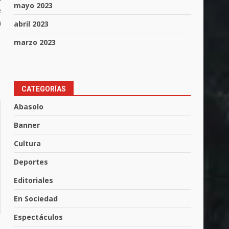
mayo 2023
e
a
abril 2023
marzo 2023
CATEGORÍAS
Abasolo
Banner
Cultura
Muere peatón arrollado por
Deportes
motociclista en Yuriria
4 de agosto de 2026
Editoriales
3
En Sociedad
Valle de Santiago despide a
Espectáculos
José Antonio Villanueva