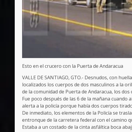
Esto en el crucero con la Puerta de Andaracua
VALLE DE SANTIAGO, GTO.- Desnudos, con huellas 
localizados los cuerpos de dos masculinos a la orill
de la comunidad de Puerta de Andaracua, los dos c
Fue poco después de las 6 de la mañana cuando a
alerta a la policía porque había dos cuerpos tirados 
De inmediato, los elementos de la Policía se trasla
entronque de la carretera federal con el camino 
Estaba a un costado de la cinta asfáltica boca aba