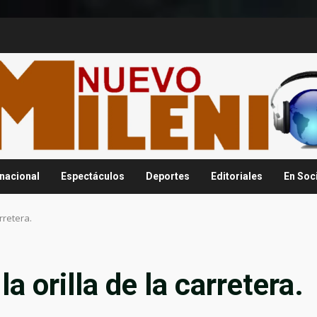
rnacional
Espectáculos
Deportes
Editoriales
En Soc
rretera.
a orilla de la carretera.