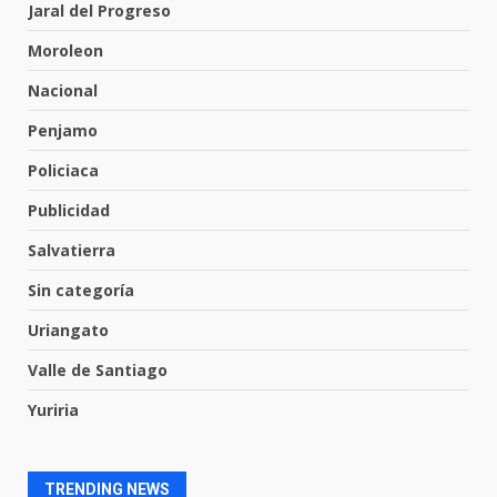
Jaral del Progreso
seguridad con nuevas unidades
7 de agosto de 2026
Moroleon
6
Nacional
Penjamo
Los Pastores: tradición que
resiste al paso del tiempo
Policiaca
6 de agosto de 2026
7
Publicidad
Salvatierra
En consultorio médico lesiona a
Sin categoría
una mujer
8 de agosto de 2026
Uriangato
1
Valle de Santiago
Yuriria
Lesiona a un Trabajador de
Linteck
8 de agosto de 2026
2
TRENDING NEWS