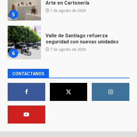
seguridad con nuevas unidades
7 de agosto de 2026
6
Los Pastores: tradición que
resiste al paso del tiempo
6 de agosto de 2026
7
CONTÁCTANOS
En consultorio médico lesiona a
una mujer
8 de agosto de 2026
1
Lesiona a un Trabajador de
Linteck
8 de agosto de 2026
2