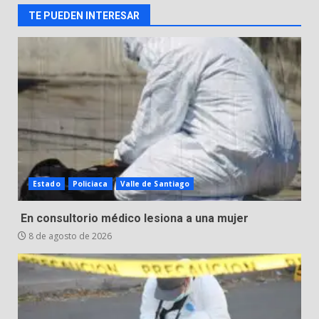
TE PUEDEN INTERESAR
Aprender jugando también salva
vidas.
8 de agosto de 2026
3
Incendio en taller mecánico de
Puerto de Águila:
7 de agosto de 2026
4
Estado
Policiaca
Valle de Santiago
Inauguran la Galería Historia y
En consultorio médico lesiona a una mujer
Arte en Cartonería
8 de agosto de 2026
7 de agosto de 2026
5
Valle de Santiago refuerza