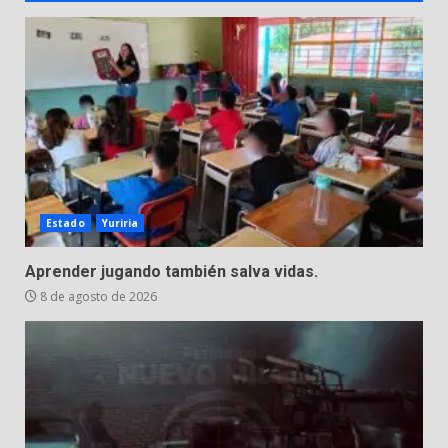
Inauguran la Galería Historia y
Arte en Cartonería
7 de agosto de 2026
3
Valle de Santiago refuerza
seguridad con nuevas unidades
7 de agosto de 2026
4
Estado
Yuriria
Aprender jugando también salva vidas.
Los Pastores: tradición que
8 de agosto de 2026
resiste al paso del tiempo
6 de agosto de 2026
5
El Pbro. Mario Alberto Pérez
asume la administración de la
parroquia de Guarapo