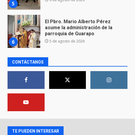
6
5 de agosto de 2026
FISCALÍA GENERAL DEL ESTADO
FORTALECE LA SEGURIDAD Y LA
LEGALIDAD CON LA
TRANSFERENCIA DE ARMAS DE
7
FUEGO A LA SECRETARÍA DE LA
DEFENSA NACIONAL
5 de agosto de 2026
CONTÁCTANOS
Aprender jugando también salva
vidas.
8 de agosto de 2026
1
Incendio en taller mecánico de
Puerto de Águila:
7 de agosto de 2026
2
TE PUEDEN INTERESAR