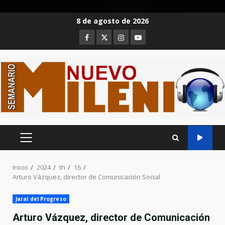
Saltar
8 de agosto de 2026
al
Facebook
Twitter
Instagram
Youtube
contenido
MENÚ
PRINCIPAL
Inicio
2024
th
16
Arturo Vázquez, director de Comunicación Social
Jaral del Progreso
Arturo Vázquez, director de Comunicación