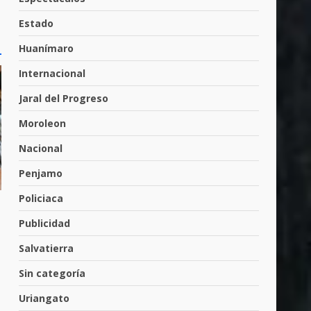
Muere peatón arrollado por
motociclista en Yuriria
Estado
4 de agosto de 2026
4
Huanímaro
Internacional
Valle de Santiago despide a
José Antonio Villanueva
Jaral del Progreso
Cárdenas, “El Puma”
Moroleon
5
3 de agosto de 2026
Nacional
Penjamo
Hombre pierde la vida en
tabiquera
Policiaca
31 de julio de 2026
6
Publicidad
Salvatierra
Emboscada a policías en
Sin categoría
Yuriria
31 de julio de 2026
Uriangato
7