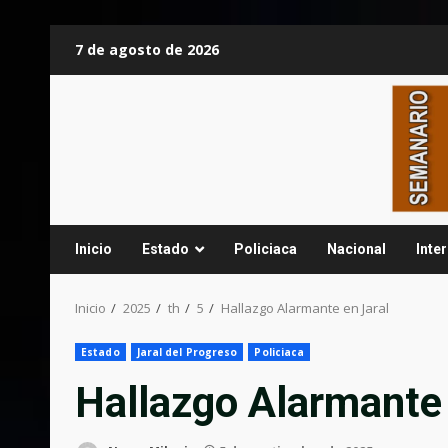
Saltar
7 de agosto de 2026
al
contenido
Inicio
Estado
Policiaca
Nacional
Inte
Inicio
2025
th
5
Hallazgo Alarmante en Jaral
Estado
Jaral del Progreso
Policiaca
Hallazgo Alarmante 