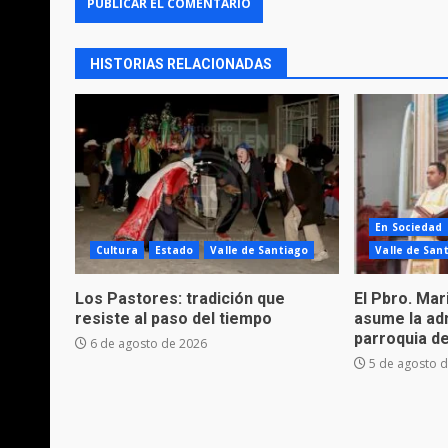
HISTORIAS RELACIONADAS
En Sociedad
Cultura
Estado
Valle de Santiago
Valle de San
Los Pastores: tradición que
El Pbro. Mar
resiste al paso del tiempo
asume la adm
parroquia d
6 de agosto de 2026
5 de agosto 