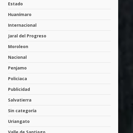
tabiquera
Estado
31 de julio de 2026
5
Huanímaro
Internacional
Emboscada a policías en
Jaral del Progreso
Yuriria
31 de julio de 2026
Moroleon
6
Nacional
Penjamo
Envía Gobierno de la Gente
más de 77 mil
Policiaca
30 de julio de 2026
7
Publicidad
Salvatierra
El Pbro. Mario Alberto Pérez
asume la administración de la
Sin categoría
parroquia de Guarapo
Uriangato
1
5 de agosto de 2026
Valle de Santiago