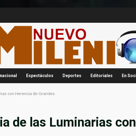
rnacional
Espectáculos
Deportes
Editoriales
En Soc
narias con Herencia de Grandes
ria de las Luminarias con