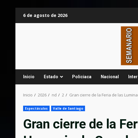
Saltar
6 de agosto de 2026
al
contenido
Inicio
Estado
Policiaca
Nacional
Inte
Inicio
2026
nd
2
Gran cierre de la Feria de las Lumi
Espectáculos
Valle de Santiago
Gran cierre de la Fe